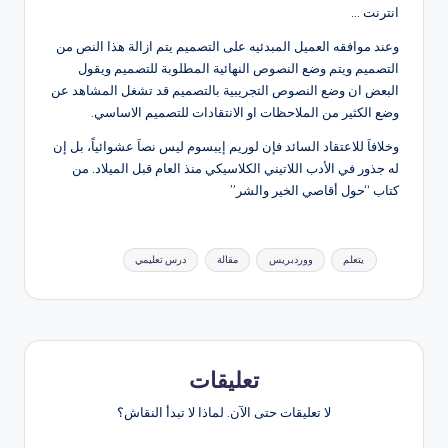
انترنت …
وعند موافقه العميل المبدئيه على التصميم يتم ازالة هذا النص من
التصميم ويتم وضع النصوص النهائية المطلوبة للتصميم ويقول
البعض ان وضع النصوص التجريبية بالتصميم قد تشغل المشاهد عن
وضع الكثير من الملاحظات او الانتقادات للتصميم الاساسي.
وخلافاَ للاعتقاد السائد فإن لوريم إيبسوم ليس نصاَ عشوائياً، بل إن
له جذور في الأدب اللاتيني الكلاسيكي منذ العام قبل الميلاد. من
كتاب “حول أقاصي الخير والشر”
العلامات:
يتعلم
ووردبريس
مقالة
درس تعليمي
تعليقات
لا تعليقات حتى الآن. لماذا لا تبدأ النقاش؟