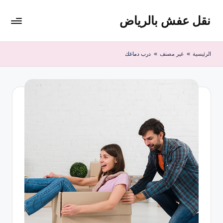
نقل عفش بالرياض
لتجاوز
لى
شركة
لمحتوى
نقل
الرئيسية
»
غير مصنف
»
درب دماغك
عفش
وتخزين
بالرياض
200
ريال