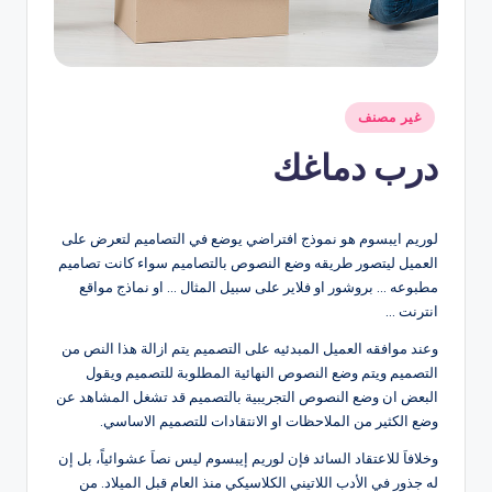
نُشر
غير مصنف
في
درب دماغك
لوريم ايبسوم هو نموذج افتراضي يوضع في التصاميم لتعرض على
العميل ليتصور طريقه وضع النصوص بالتصاميم سواء كانت تصاميم
مطبوعه … بروشور او فلاير على سبيل المثال … او نماذج مواقع
انترنت …
وعند موافقه العميل المبدئيه على التصميم يتم ازالة هذا النص من
التصميم ويتم وضع النصوص النهائية المطلوبة للتصميم ويقول
البعض ان وضع النصوص التجريبية بالتصميم قد تشغل المشاهد عن
وضع الكثير من الملاحظات او الانتقادات للتصميم الاساسي.
وخلافاَ للاعتقاد السائد فإن لوريم إيبسوم ليس نصاَ عشوائياً، بل إن
له جذور في الأدب اللاتيني الكلاسيكي منذ العام قبل الميلاد. من