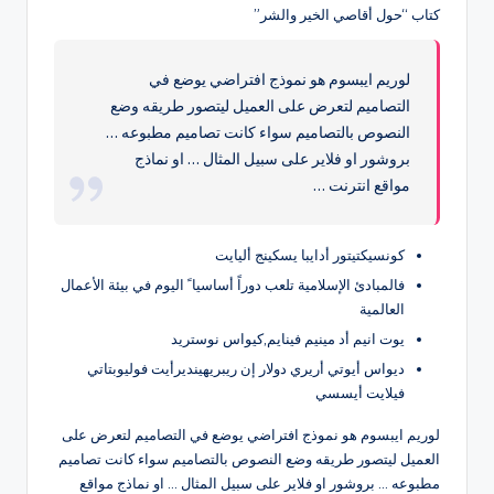
كتاب “حول أقاصي الخير والشر”
لوريم ايبسوم هو نموذج افتراضي يوضع في
التصاميم لتعرض على العميل ليتصور طريقه وضع
النصوص بالتصاميم سواء كانت تصاميم مطبوعه …
بروشور او فلاير على سبيل المثال … او نماذج
مواقع انترنت …
كونسيكتيتور أدايبا يسكينج أليايت
فالمبادئ الإسلامية تلعب دوراً أساسيا ً اليوم في بيئة الأعمال
العالمية
يوت انيم أد مينيم فينايم,كيواس نوستريد
ديواس أيوتي أريري دولار إن ريبريهينديرأيت فوليوبتاتي
فيلايت أيسسي
لوريم ايبسوم هو نموذج افتراضي يوضع في التصاميم لتعرض على
العميل ليتصور طريقه وضع النصوص بالتصاميم سواء كانت تصاميم
مطبوعه … بروشور او فلاير على سبيل المثال … او نماذج مواقع