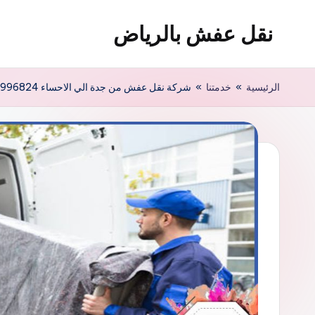
نقل عفش بالرياض
لتجاوز
لى
شركة
لمحتوى
نقل
الرئيسية
»
خدمتنا
»
شركة نقل عفش من جدة الي الاحساء 0554996824 تقديم خدمات النقل بكفاءة
عفش
وتخزين
بالرياض
200
ريال