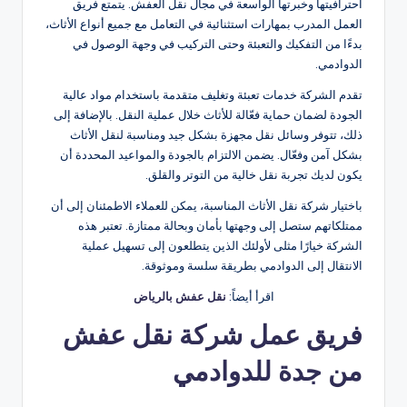
احترافيتها وخبرتها الواسعة في مجال نقل العفش. يتمتع فريق
العمل المدرب بمهارات استثنائية في التعامل مع جميع أنواع الأثاث،
بدءًا من التفكيك والتعبئة وحتى التركيب في وجهة الوصول في
الدوادمي.
تقدم الشركة خدمات تعبئة وتغليف متقدمة باستخدام مواد عالية
الجودة لضمان حماية فعّالة للأثاث خلال عملية النقل. بالإضافة إلى
ذلك، تتوفر وسائل نقل مجهزة بشكل جيد ومناسبة لنقل الأثاث
بشكل آمن وفعّال. يضمن الالتزام بالجودة والمواعيد المحددة أن
يكون لديك تجربة نقل خالية من التوتر والقلق.
باختيار شركة نقل الأثاث المناسبة، يمكن للعملاء الاطمئنان إلى أن
ممتلكاتهم ستصل إلى وجهتها بأمان وبحالة ممتازة. تعتبر هذه
الشركة خيارًا مثلى لأولئك الذين يتطلعون إلى تسهيل عملية
الانتقال إلى الدوادمي بطريقة سلسة وموثوقة.
اقرأ أيضاً:
نقل عفش بالرياض
فريق عمل شركة نقل عفش
من جدة للدوادمي