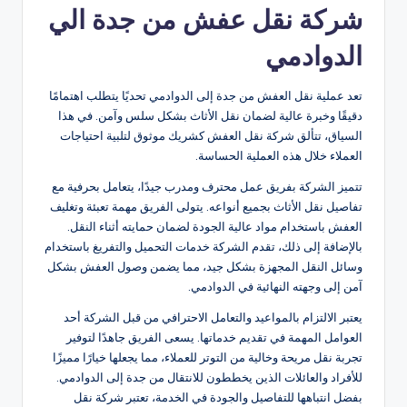
شركة نقل عفش من جدة الي
الدوادمي
تعد عملية نقل العفش من جدة إلى الدوادمي تحديًا يتطلب اهتمامًا
دقيقًا وخبرة عالية لضمان نقل الأثاث بشكل سلس وآمن. في هذا
السياق، تتألق شركة نقل العفش كشريك موثوق لتلبية احتياجات
العملاء خلال هذه العملية الحساسة.
تتميز الشركة بفريق عمل محترف ومدرب جيدًا، يتعامل بحرفية مع
تفاصيل نقل الأثاث بجميع أنواعه. يتولى الفريق مهمة تعبئة وتغليف
العفش باستخدام مواد عالية الجودة لضمان حمايته أثناء النقل.
بالإضافة إلى ذلك، تقدم الشركة خدمات التحميل والتفريغ باستخدام
وسائل النقل المجهزة بشكل جيد، مما يضمن وصول العفش بشكل
آمن إلى وجهته النهائية في الدوادمي.
يعتبر الالتزام بالمواعيد والتعامل الاحترافي من قبل الشركة أحد
العوامل المهمة في تقديم خدماتها. يسعى الفريق جاهدًا لتوفير
تجربة نقل مريحة وخالية من التوتر للعملاء، مما يجعلها خيارًا مميزًا
للأفراد والعائلات الذين يخططون للانتقال من جدة إلى الدوادمي.
بفضل انتباهها للتفاصيل والجودة في الخدمة، تعتبر شركة نقل