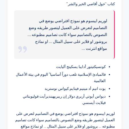
كتاب “حول أقاصي الخير والشر”
لوريم ايبسوم هو نموذج افتراضي يوضع في
التصاميم لتعرض على العميل ليتصور طريقه وضع
النصوص بالتصاميم سواء كانت تصاميم مطبوعه …
بروشور او فلاير على سبيل المثال … او نماذج
مواقع انترنت …
كونسيكتيتور أدايبا يسكينج أليايت
فالمبادئ الإسلامية تلعب دوراً أساسيا ً اليوم في بيئة الأعمال
العالمية
يوت انيم أد مينيم فينايم,كيواس نوستريد
ديواس أيوتي أريري دولار إن ريبريهينديرأيت فوليوبتاتي
فيلايت أيسسي
لوريم ايبسوم هو نموذج افتراضي يوضع في التصاميم لتعرض على
العميل ليتصور طريقه وضع النصوص بالتصاميم سواء كانت تصاميم
مطبوعه … بروشور او فلاير على سبيل المثال … او نماذج مواقع