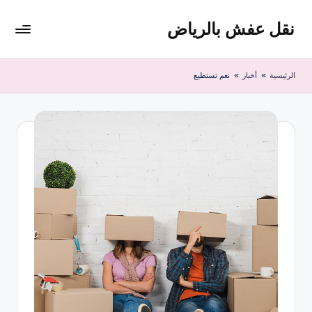
نقل عفش بالرياض
لتجاوز
لى
شركة
لمحتوى
نقل
الرئيسية
»
أخبار
»
نعم تستطيع
عفش
وتخزين
بالرياض
200
ريال