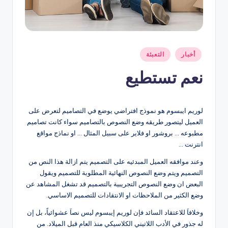
نُشر
أخبار
التعبئة
في
نعم تستطيع
لوريم ايبسوم هو نموذج افتراضي يوضع في التصاميم لتعرض على
العميل ليتصور طريقه وضع النصوص بالتصاميم سواء كانت تصاميم
مطبوعه … بروشور او فلاير على سبيل المثال … او نماذج مواقع
انترنت …
وعند موافقه العميل المبدئيه على التصميم يتم ازالة هذا النص من
التصميم ويتم وضع النصوص النهائية المطلوبة للتصميم ويقول
البعض ان وضع النصوص التجريبية بالتصميم قد تشغل المشاهد عن
وضع الكثير من الملاحظات او الانتقادات للتصميم الاساسي.
وخلافاَ للاعتقاد السائد فإن لوريم إيبسوم ليس نصاَ عشوائياً، بل إن
له جذور في الأدب اللاتيني الكلاسيكي منذ العام قبل الميلاد. من