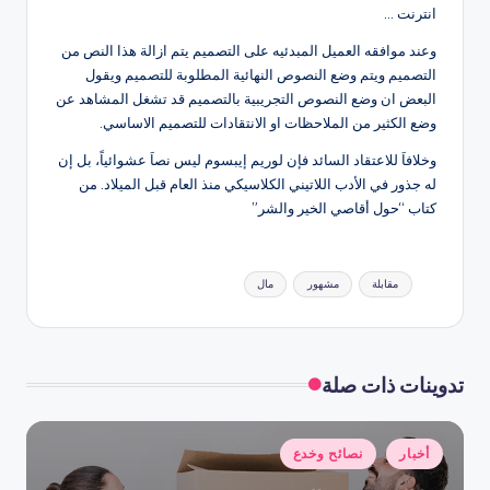
انترنت …
وعند موافقه العميل المبدئيه على التصميم يتم ازالة هذا النص من
التصميم ويتم وضع النصوص النهائية المطلوبة للتصميم ويقول
البعض ان وضع النصوص التجريبية بالتصميم قد تشغل المشاهد عن
وضع الكثير من الملاحظات او الانتقادات للتصميم الاساسي.
وخلافاَ للاعتقاد السائد فإن لوريم إيبسوم ليس نصاَ عشوائياً، بل إن
له جذور في الأدب اللاتيني الكلاسيكي منذ العام قبل الميلاد. من
كتاب “حول أقاصي الخير والشر”
العلامات:
مقابلة
مشهور
مال
تدوينات ذات صلة
نُشر
أخبار
نصائح وخدع
في