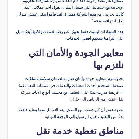
عملاؤنا هم مصدر قوتنا. لقد قام العديد منهم بمشاركتنا تجاربهم
الإيجابية مع خدماتنا. على سبيل المثال، يقول أحد عملائنا: “لقد
كانت تجربتي مع هذه الشركة ممتازة، لقد قاموا بنقل عفش منزلي
بكل احترافية ودقة.”
هذه الشهادات ليست فقط تعبيرًا عن رضا العملاء، ولكنها أيضًا دليل
على التزامنا بتقديم أفضل الخدمات.
معايير الجودة والأمان التي
نلتزم بها
نحن نلتزم بمعايير جودة وأمان صارمة لضمان سلامة ممتلكات
عملائنا. نستخدم أحدث المعدات والتقنيات في عمليات النقل، كما
أن فريقنا مدرب جيدًا على التعامل مع مختلف أنواع الأثاث.
شركة
نقل عفش من الرياض الي جازان
نحن نضمن أن كل قطعة من العفش يتم التعامل معها بعناية فائقة،
بدءًا من التغليف حتى الوصول إلى الوجهة النهائية.
مناطق تغطية خدمة نقل