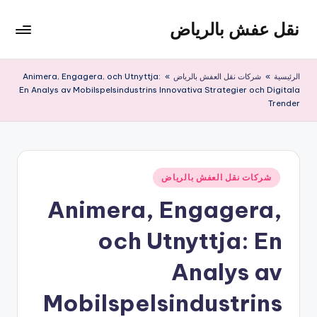
نقل عفش بالرياض
لتجاوز
لى
شركة
لمحتوى
نقل
الرئيسية
»
شركات نقل العفش بالرياض
»
Animera, Engagera, och Utnyttja:
عفش
En Analys av Mobilspelsindustrins Innovativa Strategier och Digitala
وتخزين
Trender
بالرياض
200
ريال
نُشر
شركات نقل العفش بالرياض
في
Animera, Engagera,
och Utnyttja: En
Analys av
Mobilspelsindustrins