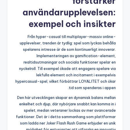
förstärker
användarupplevelsen:
exempel och insikter
Från hyper-casual till multiplayer-massiv online-
upplevelser, trenden är tydlig: spel som lyckas behålla
spelarens intresse är de som kontinuerligt innoverar.
Implementeringen av gamification-element,
realtidsutmaningar och sociala funktioner spelar en
nyckelroll. Till exempel ökade att engagera spelare via
lekfulla element och incitament i exempelvis
hypercasual-spel, vilket förbättrar LOYALITET och ökar
tid som spenderas i appen.
Den här utvecklingen skapar en dynamisk balans mellan
enkelhet och djup, där nybörjare snabbt kan komma in i
spelet, medan veteraner lockas av mer avancerade
funktioner. Det är i detta sammanhang som plattformar
som ladda ner Joker Flash Rush Game erbjuder en unik
möjlighet för entusiaster att utforska en innovativ