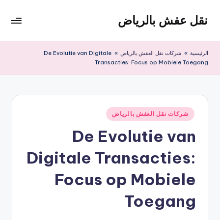
نقل عفش بالرياض
لتجاوز
لى
شركة
لمحتوى
نقل
الرئيسية
»
شركات نقل العفش بالرياض
»
De Evolutie van Digitale
عفش
Transacties: Focus op Mobiele Toegang
وتخزين
بالرياض
200
ريال
نُشر
شركات نقل العفش بالرياض
في
De Evolutie van
Digitale Transacties:
Focus op Mobiele
Toegang