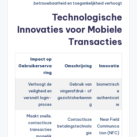
betrouwbaarheid en toegankelijkheid verhoogt.
Technologische
Innovaties voor Mobiele
Transacties
Impact op
Gebruikerserva
Omschrijving
Innovatie
ring
Verhoogt de
Gebruik van
biometrisch
veiligheid en
vingerafdruk- of
e
versnelt login-
gezichtsherkennin
authenticat
proces
g
ie
Maakt snelle,
Contactloze
Near Field
contactloze
betalingstechnolo
Communica
transacties
gie
tion (NFC)
mogelijk