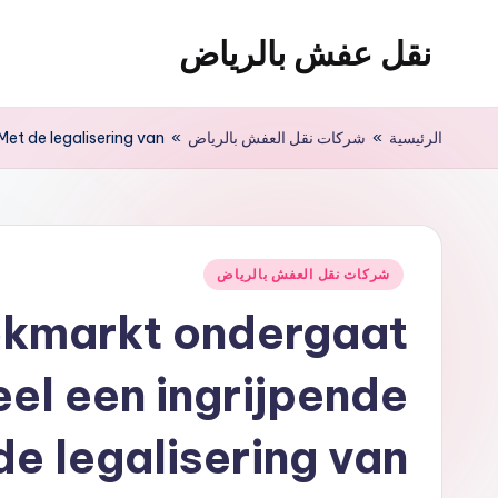
نقل عفش بالرياض
لتجاوز
لى
شركة
لمحتوى
نقل
الرئيسية
»
شركات نقل العفش بالرياض
»
et de legalisering van
عفش
وتخزين
بالرياض
200
نُشر
شركات نقل العفش بالرياض
ريال
في
okmarkt ondergaat
l een ingrijpende
de legalisering van