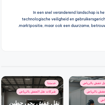
In een snel veranderend landschap is het
technologische veiligheid en gebruikersgericht
marktpositie, maar ook een duurzame, betrouw
نُشر
ل عفش بالرياض
خدمتنا
في
عفش بالرياض
شركات نقل العفش بالرياض
ياض
نقل عفش بحي حطين