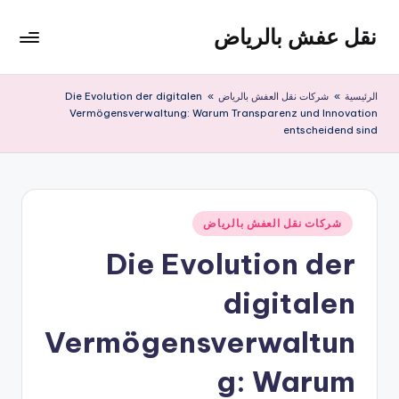
نقل عفش بالرياض
لتجاوز
لى
شركة
لمحتوى
نقل
الرئيسية
»
شركات نقل العفش بالرياض
»
Die Evolution der digitalen
عفش
Vermögensverwaltung: Warum Transparenz und Innovation
وتخزين
entscheidend sind
بالرياض
200
ريال
نُشر
شركات نقل العفش بالرياض
في
Die Evolution der
digitalen
Vermögensverwaltun
g: Warum