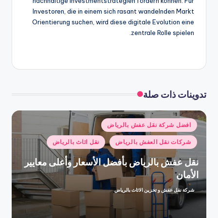
nachhaltige Investmentstrategien fördern können. Für
Investoren, die in einem sich rasant wandelnden Markt
Orientierung suchen, wird diese digitale Evolution eine
zentrale Rolle spielen.
تدوينات ذات صلة
نُشر
افضل شركة نقل عفش بالرياض
في
شركات نقل العفش بالرياض
نقل اثاث بالرياض
نقل عفش بالرياض بأفضل الأسعار وأعلى معايير
الأمان
شركة نقل عفش و تخزين الاثاث بالرياض
تمّ
النشر
بواسطة