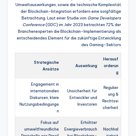
Umweltauswirkungen, sowie die technische Komplexität
der Blockchain-Integration erfordern eine sorgfältige
Betrachtung. Laut einer Studie von
Game Developers
Conference
(GDC) im Jahr 2023 betrachten 72% der
Branchenexperten die Blockchain-Implementierung als
entscheidendes Element für die zukünftige Entwicklung
des Gaming-Sektors.
Herausf
Strategische
Auswirkung
orderun
Ansätze
g
Engagement in
Regulier
internationalen
Unsicherheit für
ung &
Diskursen, klare
Entwickler und
Rechtssi
Nutzungsbedingunge
Investoren
cherheit
n
Fokus auf
Erhöhter
umweltfreundliche
Energieverbrauch
Nachhal
Protokolle wie Proof
bei Blockchain-
tigkeit