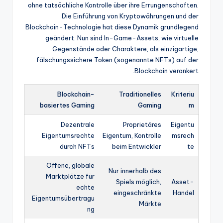
ohne tatsächliche Kontrolle über ihre Errungenschaften.
Die Einführung von Kryptowährungen und der
Blockchain-Technologie hat diese Dynamik grundlegend
geändert. Nun sind In-Game-Assets, wie virtuelle
Gegenstände oder Charaktere, als einzigartige,
fälschungssichere Token (sogenannte NFTs) auf der
Blockchain verankert.
Blockchain-
Traditionelles
Kriteriu
basiertes Gaming
Gaming
m
Dezentrale
Proprietäres
Eigentu
Eigentumsrechte
Eigentum, Kontrolle
msrech
durch NFTs
beim Entwickler
te
Offene, globale
Nur innerhalb des
Marktplätze für
Spiels möglich,
Asset-
echte
eingeschränkte
Handel
Eigentumsübertragu
Märkte
ng