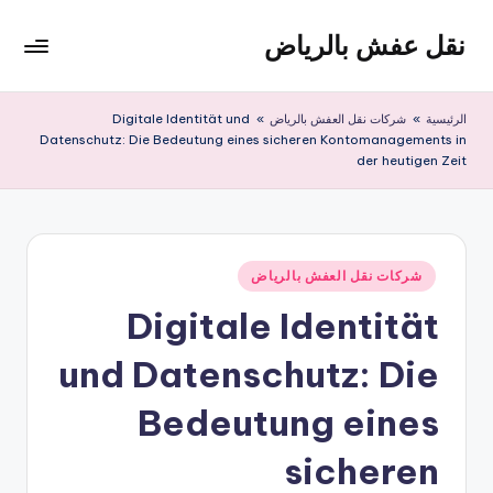
نقل عفش بالرياض
لتجاوز
لى
شركة
لمحتوى
نقل
الرئيسية
»
شركات نقل العفش بالرياض
»
Digitale Identität und
عفش
Datenschutz: Die Bedeutung eines sicheren Kontomanagements in
وتخزين
der heutigen Zeit
بالرياض
200
ريال
نُشر
شركات نقل العفش بالرياض
في
Digitale Identität
und Datenschutz: Die
Bedeutung eines
sicheren