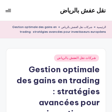
نقل عفش بالرياض
لتجاوز
لى
شركة
لمحتوى
نقل
الرئيسية
»
شركات نقل العفش بالرياض
»
Gestion optimale des gains en
عفش
trading : stratégies avancées pour investisseurs européens
وتخزين
بالرياض
200
ريال
نُشر
شركات نقل العفش بالرياض
في
Gestion optimale
des gains en trading
: stratégies
avancées pour