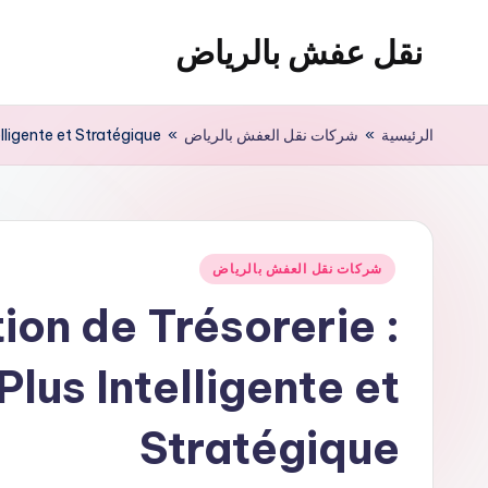
نقل عفش بالرياض
لتجاوز
لى
شركة
لمحتوى
نقل
الرئيسية
»
شركات نقل العفش بالرياض
»
lligente et Stratégique
عفش
وتخزين
بالرياض
200
نُشر
شركات نقل العفش بالرياض
ريال
في
ion de Trésorerie :
lus Intelligente et
Stratégique