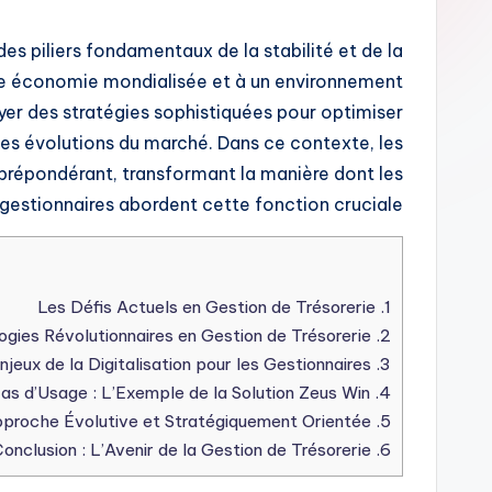
 des piliers fondamentaux de la stabilité et de la
ne économie mondialisée et à un environnement
oyer des stratégies sophistiquées pour optimiser
er les évolutions du marché. Dans ce contexte, les
 prépondérant, transformant la manière dont les
gestionnaires abordent cette fonction cruciale.
Les Défis Actuels en Gestion de Trésorerie
1.
Les Technologies Révolutionnaires en Gestion de Trésorerie
2.
Les Enjeux de la Digitalisation pour les Gestionnaires
3.
Données et Cas d’Usage : L’Exemple de la Solution Zeus Win
4.
Une Approche Évolutive et Stratégiquement Orientée
5.
Conclusion : L’Avenir de la Gestion de Trésorerie
6.