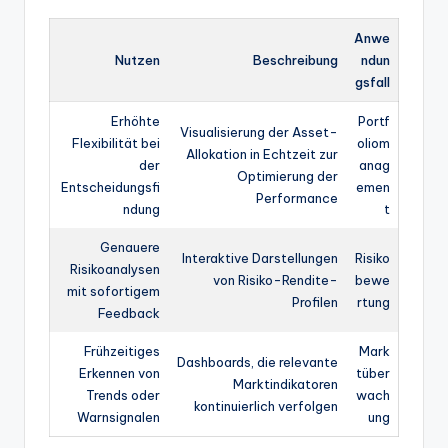
Anwe
Nutzen
Beschreibung
ndun
gsfall
Erhöhte
Portf
Visualisierung der Asset-
Flexibilität bei
oliom
Allokation in Echtzeit zur
der
anag
Optimierung der
Entscheidungsfi
emen
Performance
ndung
t
Genauere
Interaktive Darstellungen
Risiko
Risikoanalysen
von Risiko-Rendite-
bewe
mit sofortigem
Profilen
rtung
Feedback
Frühzeitiges
Mark
Dashboards, die relevante
Erkennen von
tüber
Marktindikatoren
Trends oder
wach
kontinuierlich verfolgen
Warnsignalen
ung