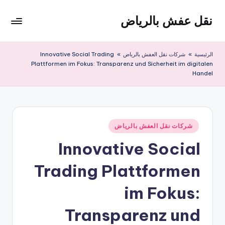
نقل عفش بالرياض
لتجاوز
لى
شركة
لمحتوى
نقل
الرئيسية
»
شركات نقل العفش بالرياض
»
Innovative Social Trading
عفش
Plattformen im Fokus: Transparenz und Sicherheit im digitalen
وتخزين
Handel
بالرياض
200
ريال
نُشر
شركات نقل العفش بالرياض
في
Innovative Social
Trading Plattformen
im Fokus:
Transparenz und