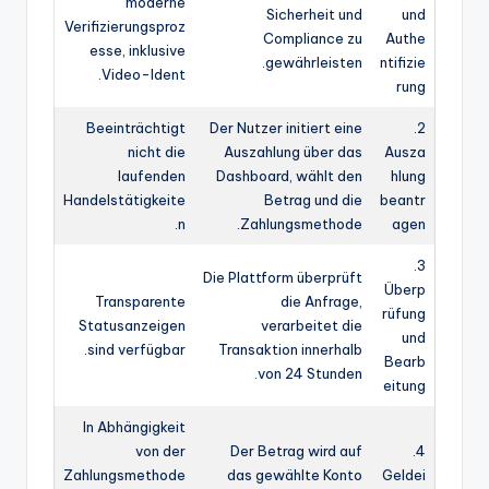
moderne
Sicherheit und
und
Verifizierungsproz
Compliance zu
Authe
esse, inklusive
gewährleisten.
ntifizie
Video-Ident.
rung
Beeinträchtigt
Der Nutzer initiert eine
2.
nicht die
Auszahlung über das
Ausza
laufenden
Dashboard, wählt den
hlung
Handelstätigkeite
Betrag und die
beantr
n.
Zahlungsmethode.
agen
3.
Die Plattform überprüft
Überp
Transparente
die Anfrage,
rüfung
Statusanzeigen
verarbeitet die
und
sind verfügbar.
Transaktion innerhalb
Bearb
von 24 Stunden.
eitung
In Abhängigkeit
von der
Der Betrag wird auf
4.
Zahlungsmethode
das gewählte Konto
Geldei