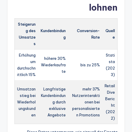
lohnen
Steigerun
g des
Kundenbindun
Conversion-
Quell
Umsatze
g
Rate
e
s
Erhöhung
Stati
30% höhere
um
sta
Wiederkaufra
bis zu 25%
durchschn
(202
te
ittlich 15%
3)
Retail
Umsatzan
Langfristige
37% mehr
Dive
stieg bei
Kundenbindun
Nutzerinterakti
Beric
Wiederhol
g durch
onen bei
ht
ungskund
exklusive
personalisierte
(202
en
Angebote
n Promotions
2)
Diese Daten untermauern, wie sinnvoll der Einsatz