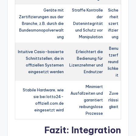
Geräte mit
Straffe Kontrolle
Siche
Zertifizierungen aus der
der
rheit
Branche, z.B. durch die
Datenintegrität
szert
Bundesmonopolverwalt
und Schutz vor
ifizier
ung
Manipulation
ung
Benu
Intuitive Casio-basierte
Erleichtert die
tzerf
Schnittstellen, die in
Bedienung für
reund
offiziellen Systemen
Lizenznehmer und
lichke
eingesetzt werden
Endnutzer
it
Minimiert
Stabile Hardware, wie
Ausfallzeiten und
Zuve
sie bei lotto24-
garantiert
rlässi
offiziell.com.de
reibungslose
gkeit
eingesetzt wird
Prozesse
Fazit: Integration