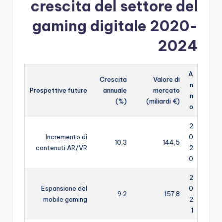
crescita del settore del
gaming digitale 2020-
2024
A
Crescita
Valore di
n
Prospettive future
annuale
mercato
n
(%)
(miliardi €)
o
2
Incremento di
0
10.3
144,5
contenuti AR/VR
2
0
2
Espansione del
0
9.2
157,8
mobile gaming
2
1