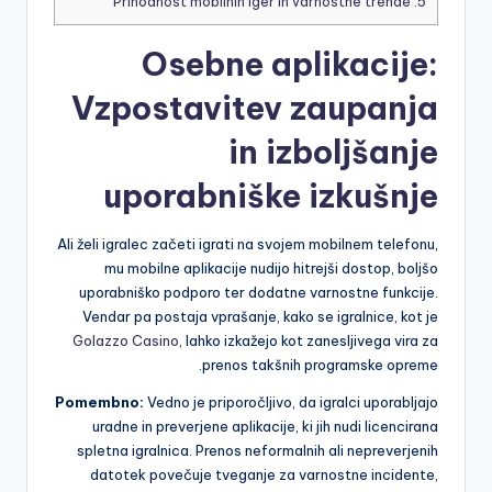
Prihodnost mobilnih iger in varnostne trende
5.
Osebne aplikacije:
Vzpostavitev zaupanja
in izboljšanje
uporabniške izkušnje
Ali želi igralec začeti igrati na svojem mobilnem telefonu,
mu mobilne aplikacije nudijo hitrejši dostop, boljšo
uporabniško podporo ter dodatne varnostne funkcije.
Vendar pa postaja vprašanje, kako se igralnice, kot je
Golazzo Casino
, lahko izkažejo kot zanesljivega vira za
prenos takšnih programske opreme.
Pomembno:
Vedno je priporočljivo, da igralci uporabljajo
uradne in preverjene aplikacije, ki jih nudi licencirana
spletna igralnica. Prenos neformalnih ali nepreverjenih
datotek povečuje tveganje za varnostne incidente,