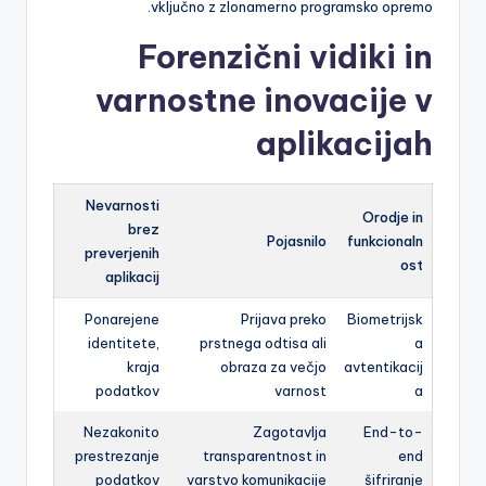
vključno z zlonamerno programsko opremo.
Forenzični vidiki in
varnostne inovacije v
aplikacijah
Nevarnosti
Orodje in
brez
Pojasnilo
funkcionaln
preverjenih
ost
aplikacij
Ponarejene
Prijava preko
Biometrijsk
identitete,
prstnega odtisa ali
a
kraja
obraza za večjo
avtentikacij
podatkov
varnost
a
Nezakonito
Zagotavlja
End-to-
prestrezanje
transparentnost in
end
podatkov
varstvo komunikacije
šifriranje