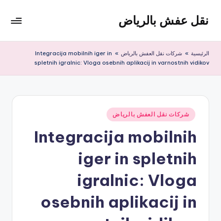
نقل عفش بالرياض
لتجاوز
لى
شركة
لمحتوى
نقل
الرئيسية
»
شركات نقل العفش بالرياض
»
Integracija mobilnih iger in
عفش
spletnih igralnic: Vloga osebnih aplikacij in varnostnih vidikov
وتخزين
بالرياض
200
ريال
نُشر
شركات نقل العفش بالرياض
في
Integracija mobilnih
iger in spletnih
igralnic: Vloga
osebnih aplikacij in