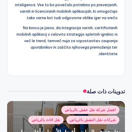
inteligenca. Vse to bo povečalo potrebno po preverjenih,
varnih in licenciranih mobilnih aplikacijah, ki omogočajo
tako varne kot tudi odgovorne oblike iger na srečo.
Na koncu je jasno, da integracija varnih, certificiranih
mobilnih aplikacij v celovito strategijo spletnih igralnic ni
več le trend, temveč nuja za vzpostavitev zaupanja
uporabnikov in zaščito njihovega premoženja ter
identitete.
تدوينات ذات صلة
نُشر
افضل شركة نقل عفش بالرياض
في
شركات نقل العفش بالرياض
نقل اثاث بالرياض