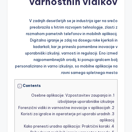
varnostnih vidikov
V zadnjih desetletjih se je industrija iger na srečo
preobrazila s hitrim razvojem tehnologije, zlasti z
razmahom pametnih telefonov in mobilnih aplikacij.
Digitalno igranje je zdaj na dosegu roke kjerkoli in
kadarkoli, kar je prineslo pomembne inovacije v
uporabniški izkušnji, varnosti in regulaciji. Eno izmed
najpomembnejših orodij, ki ponuja igralcem bolj
personalizirano in varno izkušnjo, so mobilne aplikacije na
ravni samega spletnega mesta.
Contents
Osebne aplikacije: Vzpostavitev zaupanja in
1.
izboljšanje uporabniške izkušnje
Forenzični vidiki in varnostne inovacije v aplikacijah
2.
Koristi za igralce in operaterje pri uporabi uradnih
3.
aplikacij
Kako prenesti uradno aplikacijo: Praktični koraki
4.