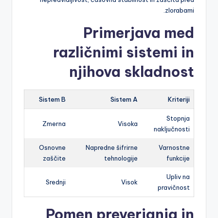
zlorabami.
Primerjava med
različnimi sistemi in
njihova skladnost
Sistem B
Sistem A
Kriteriji
Stopnja
Zmerna
Visoka
naključnosti
Osnovne
Napredne šifrirne
Varnostne
zaščite
tehnologije
funkcije
Upliv na
Srednji
Visok
pravičnost
Pomen preverjanja in