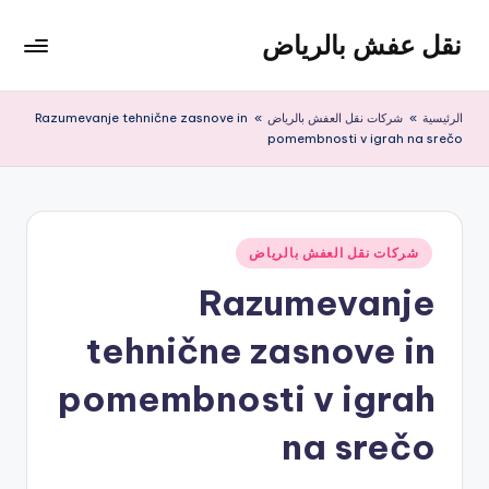
نقل عفش بالرياض
لتجاوز
لى
شركة
لمحتوى
نقل
الرئيسية
»
شركات نقل العفش بالرياض
»
Razumevanje tehnične zasnove in
عفش
pomembnosti v igrah na srečo
وتخزين
بالرياض
200
ريال
نُشر
شركات نقل العفش بالرياض
في
Razumevanje
tehnične zasnove in
pomembnosti v igrah
na srečo