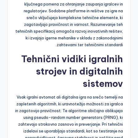
ključnega pomena za ohranjanje zaupanja igralcev in
regulatorjev. Sodobne platforme in rešitve za igre na
srečo vključujejo kompleksne tehnične elemente, ki
zagotavljajo pravičnost in varnost. Razumevanje teh
tehničnih specifikacij omogoča razvoj inovativnih rešitev,
ki izvajajo igerne mehanike v skladu z zakonodajnimi
zahtevami ter tehničnimi standardi.
Tehnični vidiki igralnih
strojev in digitalnih
sistemov
Vsak igralni avtomat ali digitalna igra na srečo temelji na
zapletenih algoritmih, ki uravnotežijo možnosti za igralca
in zagotovijo pravičnost. Te algoritme običajno oblikujejo
using pseudo-random number generators (PRNG), ki
zahtevajo strokovno zasnovo in preverjanje. Pri tehnični
izdelavi se uporabljajo standardi, kot so testiranje na
nepredvidljivost, časovna stabilnost in zaščita pred