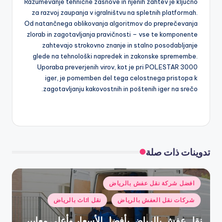
Razumevanje tehnične zasnove in njenih zahtev je ključno
za razvoj zaupanja v igralništvu na spletnih platformah.
Od natančnega oblikovanja algoritmov do preprečevanja
zlorab in zagotavljanja pravičnosti – vse te komponente
zahtevajo strokovno znanje in stalno posodabljanje
glede na tehnološki napredek in zakonske spremembe.
Uporaba preverjenih virov, kot je pri POLESTAR 3000
iger, je pomemben del tega celostnega pristopa k
zagotavljanju kakovostnih in poštenih iger na srečo.
تدوينات ذات صلة
نُشر
افضل شركة نقل عفش بالرياض
في
شركات نقل العفش بالرياض
نقل اثاث بالرياض
نقل عفش بالرياض بأفضل الأسعار وأعلى معايير