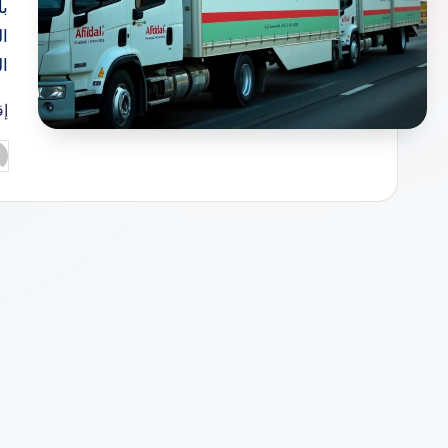
بأ
ا
ا
إق
تم
ال
بو