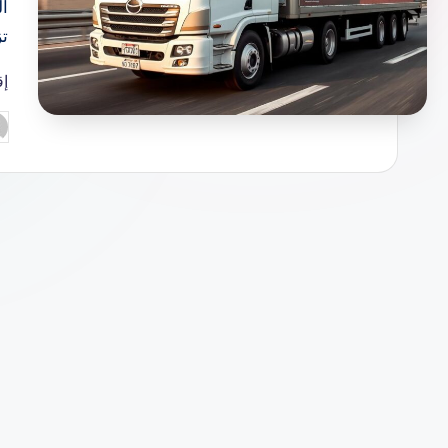
ال
تزيد عن
إق
تم
ال
بو