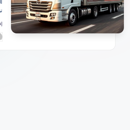
ال
تزيد عن
إق
تم
ال
بو