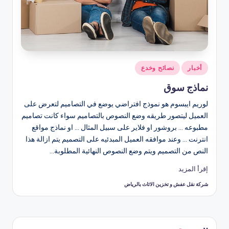
نُشر
أخبار
نصائح وخدع
في
نماذج سوق
لوريم ايبسوم هو نموذج افتراضي يوضع في التصاميم لتعرض على
العميل ليتصور طريقه وضع النصوص بالتصاميم سواء كانت تصاميم
مطبوعه ... بروشور او فلاير على سبيل المثال ... او نماذج مواقع
انترنت ... وعند موافقه العميل المبدئيه على التصميم يتم ازالة هذا
النص من التصميم ويتم وضع النصوص النهائية المطلوبة…
إقرأ المزيد
شركة نقل عفش و تخزين الاثاث بالرياض
تمّ
النشر
بواسطة