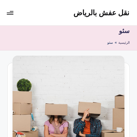
نقل عفش بالرياض
لتجاوز
لى
شركة
لمحتوى
نقل
سئو
عفش
الرئيسية
»
سئو
وتخزين
بالرياض
200
ريال