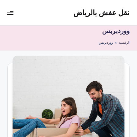
نقل عفش بالرياض
لتجاوز
لى
شركة
لمحتوى
نقل
ووردبريس
عفش
الرئيسية
»
ووردبريس
وتخزين
بالرياض
200
ريال