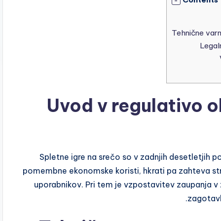
Uvod v regulativo ok
Spletne igre na srečo so v zadnjih desetletjih po
pomembne ekonomske koristi, hkrati pa zahteva str
uporabnikov. Pri tem je vzpostavitev zaupanja v
zagotavl