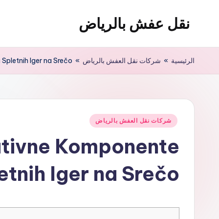
نقل عفش بالرياض
لتجاوز
لى
شركة
لمحتوى
نقل
الرئيسية
»
شركات نقل العفش بالرياض
»
Spletnih Iger na Srečo
عفش
وتخزين
بالرياض
200
نُشر
شركات نقل العفش بالرياض
ريال
في
ativne Komponente
etnih Iger na Srečo