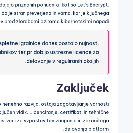
zdajajo priznanih ponudniki, kot so Let’s Encrypt,
 da je stran preverjena in varna, kar je ključnega
 pred zlorabami oziroma kibernetskimi napadi.
 spletne igralnice danes postalo nujnost,
abnikov ter pridobijo ustrezne licence za
delovanje v reguliranih okoljih.
Zaključek
 nenehno razvija, ostaja zagotavljanje varnosti
učen vidik. Licenciranje, certifikati in tehnične
bistveni za vzpostavitev zaupanja in zakonitega
delovanja platform.