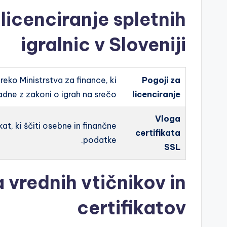
 licenciranje spletnih
igralnic v Sloveniji
preko Ministrstva za finance, ki
Pogoji za
adne z zakoni o igrah na srečo.
licenciranje
Vloga
t, ki ščiti osebne in finančne
certifikata
podatke.
SSL
vrednih vtičnikov in
certifikatov