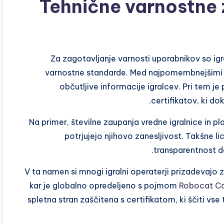
Tehnične varnostne z
Za zagotavljanje varnosti uporabnikov so igr
varnostne standarde. Med najpomembnejšimi ukr
občutljive informacije igralcev. Pri tem 
certifikatov, ki d
Na primer, številne zaupanja vredne igralnice in pl
potrjujejo njihovo zanesljivost. Takšne li
transparentnost de
V ta namen si mnogi igralni operaterji prizadevajo z
kar je globalno opredeljeno s pojmom
Robocat Ca
spletna stran zaščitena s certifikatom, ki ščiti vs