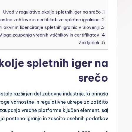
Uvod v regulativo okolje spletnih iger na srečo
1.
Tehnične varnostne zahteve in certifikati za spletne igralnice
2.
Legalni okvir in licenciranje spletnih igralnic v Sloveniji
3.
Vloga zaupanja vrednih vtičnikov in certifikatov
4.
Zaključek
5.
olje spletnih iger na
srečo
stale razširjen del zabavne industrije, ki prinaša
oge varnostne in regulativne ukrepe za zaščito
 zaupanja vredne platforme ključen element, saj
ja pošteno igranje in zaščito osebnih podatkov.