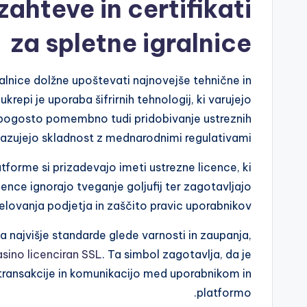
ahteve in certifikati
za spletne igralnice
alnice dolžne upoštevati najnovejše tehnične in
epi je uporaba šifrirnih tehnologij, ki varujejo
je pogosto pomembno tudi pridobivanje ustreznih
okazujejo skladnost z mednarodnimi regulativami.
atforme si prizadevajo imeti ustrezne licence, ki
cence ignorajo tveganje goljufij ter zagotavljajo
lovanja podjetja in zaščito pravic uporabnikov.
a najvišje standarde glede varnosti in zaupanja,
sino licenciran SSL
. Ta simbol zagotavlja, da je
e transakcije in komunikacijo med uporabnikom in
platformo.