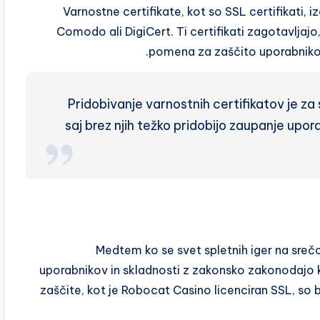
Varnostne certifikate, kot so SSL certifikati, i
Comodo ali DigiCert. Ti certifikati zagotavljajo,
pomena za zaščito uporabnikov
Pridobivanje varnostnih certifikatov je za
saj brez njih težko pridobijo zaupanje upor
Medtem ko se svet spletnih iger na srečo
uporabnikov in skladnosti z zakonsko zakonodajo klj
zaščite, kot je Robocat Casino licenciran SSL, so 