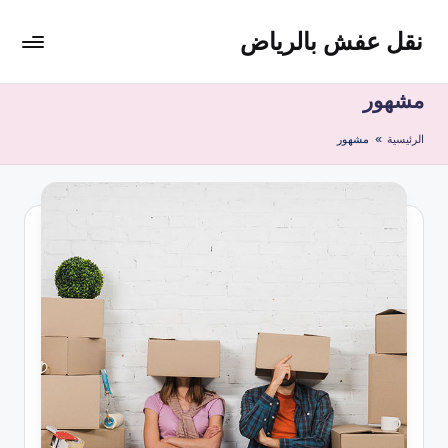
نقل عفش بالرياض
لتجاوز
لى
شركة
لمحتوى
نقل
مشهور
عفش
الرئيسية
»
مشهور
وتخزين
بالرياض
200
ريال