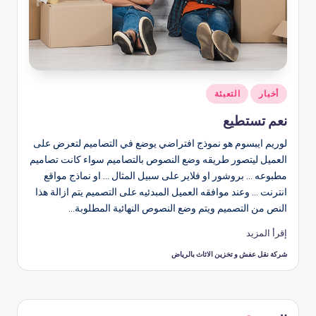
نُشر
أخبار
التعبئة
في
نعم تستطيع
لوريم ايبسوم هو نموذج افتراضي يوضع في التصاميم لتعرض على
العميل ليتصور طريقه وضع النصوص بالتصاميم سواء كانت تصاميم
مطبوعه ... بروشور او فلاير على سبيل المثال ... او نماذج مواقع
انترنت ... وعند موافقه العميل المبدئيه على التصميم يتم ازالة هذا
النص من التصميم ويتم وضع النصوص النهائية المطلوبة…
إقرأ المزيد
شركة نقل عفش و تخزين الاثاث بالرياض
تمّ
النشر
بواسطة